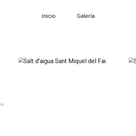
Inicio
Galería
a,
s